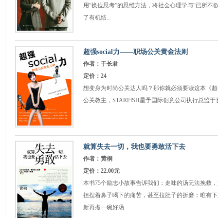
用“换位思考”的思维方法，将社会心理学与“已所不
了有机结...
超强social力——职场公关黄金法则
作者：于长君
定价：24
想变身为时尚公关达人吗？那你就必须要读这本《超强s
公关教主，STARFiSH星予国际创意公司执行总监于
就算失去一切，我也要勇敢活下去
作者：黄桐
定价：22.00元
本书75个励志小故事告诉我们：走味的汤无法挽救
担捏着鼻子喝下的痛苦，甚至拉肚子的折磨；唯有下
新再煮一碗好汤...