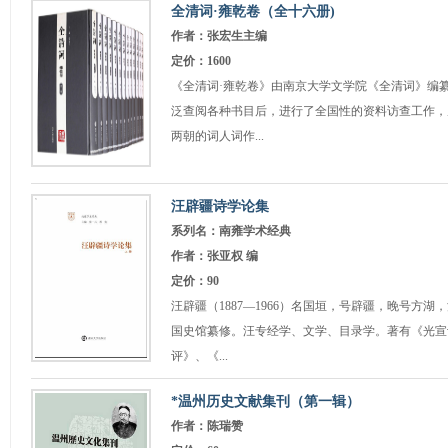
全清词·雍乾卷（全十六册)
作者：张宏生主编
定价：1600
《全清词·雍乾卷》由南京大学文学院《全清词》编
泛查阅各种书目后，进行了全国性的资料访查工作，
两朝的词人词作...
汪辟疆诗学论集
系列名：南雍学术经典
作者：张亚权 编
定价：90
汪辟疆（1887—1966）名国垣，号辟疆，晚号方
国史馆纂修。汪专经学、文学、目录学。著有《光宣
评》、《...
*温州历史文献集刊（第一辑）
作者：陈瑞赞