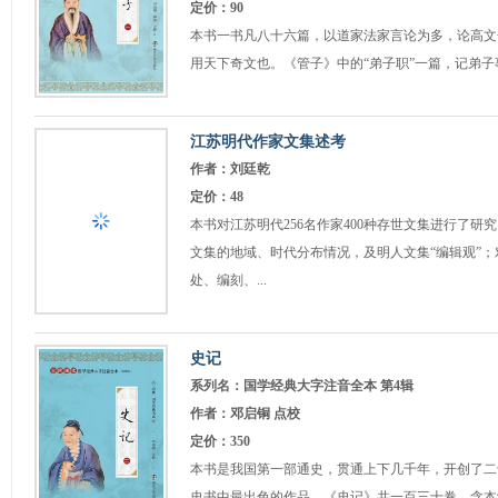
定价：90
本书一书凡八十六篇，以道家法家言论为多，论高文
用天下奇文也。《管子》中的“弟子职”一篇，记弟
江苏明代作家文集述考
作者：刘廷乾
定价：48
本书对江苏明代256名作家400种存世文集进行了研
文集的地域、时代分布情况，及明人文集“编辑观”
处、编刻、...
史记
系列名：国学经典大字注音全本 第4辑
作者：邓启铜 点校
定价：350
本书是我国第一部通史，贯通上下几千年，开创了二
史书中最出色的作品。《史记》共一百三十卷，含本