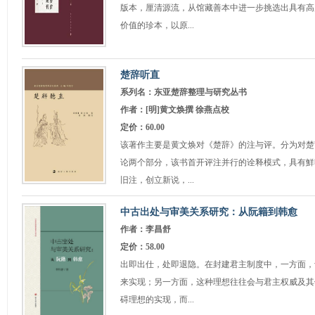
版本，厘清源流，从馆藏善本中进一步挑选出具有高
价值的珍本，以原...
楚辞听直
系列名：东亚楚辞整理与研究丛书
作者：[明]黄文焕撰 徐燕点校
定价：60.00
该著作主要是黄文焕对《楚辞》的注与评。分为对楚
论两个部分，该书首开评注并行的诠释模式，具有鮮
旧注，创立新说，...
中古出处与审美关系研究：从阮籍到韩愈
作者：李昌舒
定价：58.00
出即出仕，处即退隐。在封建君主制度中，一方面，
来实现；另一方面，这种理想往往会与君主权威及其
碍理想的实现，而...