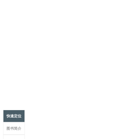
7.7 创建首层主入口台阶

7.8 创建地下一层南门台阶

7.9 创建螺旋楼梯

项目任务8 创建零星构件

8.1 创建地下一层平面结构柱

8.2 创建首层平面结构柱

8.3 创建二层平面建筑柱

8.4 创建二层雨篷及工字钢梁

快速定位
8.5 创建地下一层雨篷

图书简介
8.6 创建平台栏杆
