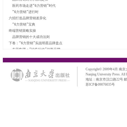
　医药市场走进“6力营销”时代 

　“6力营销”进行时 

六招打造品牌营销差异化 

　“6力营销”宝典 

终端营销策略实操 

　品牌营销的十大成功法则 

下卷：“6力营销”实战明星品牌盘点 

　东药集团：“珍珠行动”创新品牌 

　神威药业：现代科技不是让药品卖得更贵 

　潘高寿：“野狼行动”之“6力营销法则” 

　南京同仁堂“老牌”营销突围 

Copyright© 2009年4月 南京大学出
　奇康维药：七剑下天山，民族药变局 

Nanjing University Press. All
地址：南京市汉口路22号 邮政编码：
　脑白金：礼品概念打破营销规则 

苏ICP备09076035号
整肠生“磨剑”肠药市场 

古汉养生精，代代传真情 

　康王骨痛灵酊借力四分天下 

泰尔制药保元津的三大营销启示 

金路捷从概念到品牌突围 

昂立心邦：整体养护心脑 

　“汉方养眼法”演绎可采传奇 
