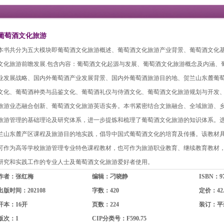
葡萄酒文化旅游
本书共分为五大模块即葡萄酒文化旅游概述、葡萄酒文化旅游产业背景、葡萄酒文化
文化旅游前瞻发展.包含内容：葡萄酒文化起源与发展、葡萄酒文化旅游概念及内涵、
业发展战略、国内外葡萄酒产业发展背景、国内外葡萄酒旅游目的地、贺兰山东麓葡
文化、葡萄酒种类与品鉴文化、葡萄酒礼仪与侍酒文化、葡萄酒文化旅游规划与开发
旅游业态融合创新、葡萄酒文化旅游英语实务。本书紧密结合文旅融合、全域旅游、
旅游管理的基础理论及研究体系，进一步提炼和梳理了葡萄酒文化旅游的知识体系。
兰山东麓产区课程及旅游目的地实践，倡导中国式葡萄酒文化的培育及传播。该教材
可作为高等学校旅游管理专业特色课程教材，也可作为旅游职业教育、继续教育教材
研究和实践工作的专业人士及葡萄酒文化旅游爱好者使用。
作者：张红梅
编辑：刁晓静
ISBN：978
出版时间：202108
字数：420
定价：42.
开本：16开
页数：224
装订：平
版次：1
CIP分类号：F590.75