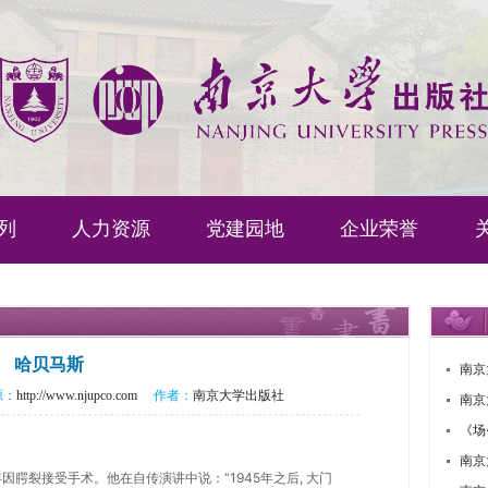
列
人力资源
党建园地
企业荣誉
哈贝马斯
南京
来源：
http://www.njupco.com
作者：
南京大学出版社
南京
《场
南京
因腭裂接受手术。他在自传演讲中说：“1945年之后, 大门