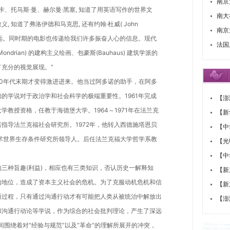
南京
卡、托马斯·曼、赫尔曼·黑塞, 知道了用英语写作的世界文
南大
 知道了弗洛伊德和马克思, 还有约翰·杜威( John
南京
响深远。同时期的电影也传递给我们许多振奋人心的信息。现代
法国
rian) 的建构主义绘画、包豪斯(Bauhaus) 建筑学派的
充分的视觉展现。”
年代末期才变得激进进来。他当过阿多诺的助手，在阿多
的学说对于政治学和社会科学的极端重要性。1961年完成
【澎
教授资格，任教于海德堡大学。1964～1971年在法兰克
【新
指导法兰克福社会研究所。1972年，他转入西德施塔恩贝
【中
术世界生存条件研究所领导人。后任法兰克福大学哲学系教
【光
【中
种旨趣(利益)，相应也有三类知识，否认历史一解释知
【新
治地位，造成了资本主义社会的危机。为了克服动机危机和信
【新
通过程，只有通过沟通行动才有可能把人类从被统治中解放出
【澎
和沟通行动论等学说，作为综合的社会批判理论，产生了深远
间围绕着对“经验与规范”以及“革命”的理解所展开的冲突，