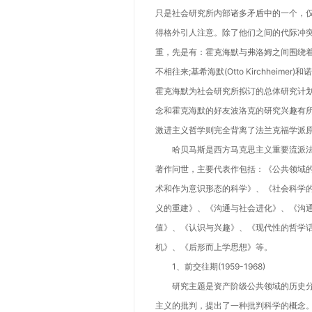
只是社会研究所内部诸多矛盾中的一个，
得格外引人注意。除了他们之间的代际冲
重，先是有：霍克海默与弗洛姆之间围绕
不相往来;基希海默(Otto Kirchheimer
霍克海默为社会研究所拟订的总体研究计划
念和霍克海默的好友波洛克的研究兴趣有所
激进主义哲学则完全背离了法兰克福学派原
哈贝马斯是西方马克思主义重要流派法兰
著作问世，主要代表作包括：《公共领域
术和作为意识形态的科学》、《社会科学
义的重建》、《沟通与社会进化》、《沟
值》、《认识与兴趣》、《现代性的哲学
机》、《后形而上学思想》等。
1、前交往期(1959-1968)
研究主题是资产阶级公共领域的历史分
主义的批判，提出了一种批判科学的概念