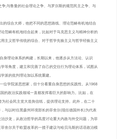
之争;与鲁曼的社会理论之争、与罗尔斯的规范民主之争、与
的综合大师，他把不同的思想路线、理论范畴有机地结合
理论范畴有机地结合起来，比如对于马克思主义与精神分析的
实用主义哲学传统的综合、对于哲学先验主义与哲学经验主义
身理论体系的构建，长期以来，他逐步从方法论、认识
法学等角度，建立和完善了自己的交往行为理论体系，试图从
福学派的批判理论加以系统重建。
位学院派思想家，但十分看重自身思想的实践性。从1968
德国的政治实践领域一直都发挥着巨大的影响力。比如，在
刻曾为社会民主党大造舆信纸，提供理论支持。此外，在二十
，与以时任黑森州环境部长的菲舍尔(现任德国外长)为代表
政治沙龙，从政治哲学的高度讨论重大内政与外交问题，为菲
近菲舍尔关于欧盟改革的一揽子建议与哈贝马斯的话语政治模