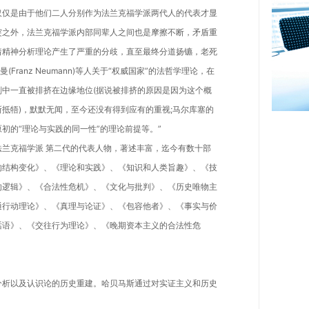
仅仅是由于他们二人分别作为法兰克福学派两代人的代表才显
突之外，法兰克福学派内部同辈人之间也是摩擦不断，矛盾重
着精神分析理论产生了严重的分歧，直至最终分道扬镳，老死
)和诺曼(Franz Neumann)等人关于“权威国家”的法哲学理论，在
中一直被排挤在边缘地位(据说被排挤的原因是因为这个概
抵牾)，默默无闻，至今还没有得到应有的重视;马尔库塞的
初的“理论与实践的同一性”的理论前提等。”
克福学派 第二代的代表人物，著述丰富，迄今有数十部
的结构变化》、《理论和实践》、《知识和人类旨趣》、《技
的逻辑》、《合法性危机》、《文化与批判》、《历史唯物主
通行动理论》、《真理与论证》、《包容他者》、《事实与价
话语》、《交往行为理论》、《晚期资本主义的合法性危
析以及认识论的历史重建。哈贝马斯通过对实证主义和历史
。