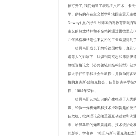
被打开了, 我们知道了表现主义艺术、卡夫
学、萨特的存在主义哲学和法国左翼天主教义,
Dewey) ,他的学生对德国的再教育影
主义的解放精神和革命精神通过孟德里安(Mond
几何风格和丝毫也不妥协的工业造型得到了
哈贝马斯成长于纳粹德国时期，直到50
诺等人的影响下，认识到马克思和弗洛伊德
教授资格论文《公共领域的结构转型》获大学
福大学任哲学和社会学教授，并协助阿多诺
格的麦克斯·普朗克协会，任普朗克科学技
授。1994年荣休。
哈贝马斯认为知识的产生根源于人类的三
识、经验一分析知识和技术控制旨趣的统
任危机，批判理论必须重视互动过程和沟
来。哈贝马斯的知识旨趣说、技术统治论
的影响。学者称，“哈贝马斯与霍克海默之