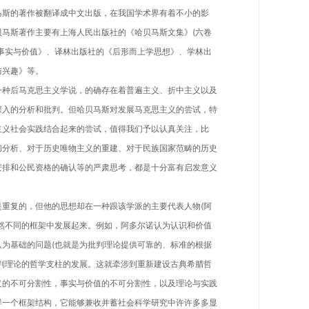
斯的著作被翻译成中文出版，在我国学术界有着不小的影
马斯著作主要有上海人民出版社的《哈贝马斯文集》(六卷
事实与价值》、译林出版社的《后形而上学思想》、学林出
与兴趣》等。
种后马克思主义学说，的确存在着普遍主义、折中主义以及
深入的分析和批判。但哈贝马斯对发展马克思主义的尝试，特
主义社会实践结合起来的尝试，值得我们予以认真关注，比
彻分析、对于历史唯物主义的重建、对于民族国家范畴的历史
安排和公民资格的确认等的严肃思考，都是十分富有启发意义
复的，但他的思想却在一种跟该学派的主要代表人物(阿
然不同的框架中发展起来。例如，阿多尔诺认为认识和价值
为基础的问题(也就是为批判理论提供可靠的、标准的根据
判理论的哲学支柱的发展。这就牵涉到重新建设古典希腊哲
义的不可分割性，事实与价值的不可分割性，以及理论与实践
样一个框架结构，它能够兼收并蓄社会科学研究中许许多多显