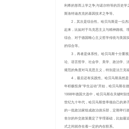
利希的形而上学之争;与诺尔特等的历史学
斯洛特迪杰克的基因技术之争等。
2，其次是综合性。哈贝马斯是一位杰出
起来，比如对于马克思主义与精神路线、
综合、对于德国唯心主义哲学传统与美国
的综合等。
3，再者是体系性。哈贝马斯十分重视自
论、语言哲学、社会学、美学、政治学、
规范的角度对马克思主义，特别是法兰克
4，最后还有实践性。哈贝马斯虽然是一
年积极投身“学生运动”开始，哈贝马斯在
1998年德国大选中，哈贝马斯在关键时
世纪九十年代，哈贝马斯曾率领自己的弟子
的一批政治家组成政治俱乐部，定期举行
舍尔的外交政策奠定了学理基础，比如最
式之间就存在着一定的内在联系。