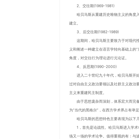
2、交往期(1969-1981)
哈贝马斯从重建历史唯物主义的角度入
建立。
3、后交往期(1982-1989)
这期间，哈贝马斯主要致力于对现代性
义和阐述一种建立在语言学转向基础上的“后
角度，对交往行为理论进行元论证。
4、反思期(1990-2000)
进入二十世纪九十年代，哈贝马斯开始
过对自由主义政治要领以及社群主义政治
主义来重建民主制度。
由于思想庞杂而深刻，体系宏大而完备，
为“当代的黑格尔”，在西方学术界占有举
哈贝马斯的思想特色主要表现为以下几
1，首先是论战性。哈贝马斯进入学术领
场又一场的学术论争。值得重视的有：与波