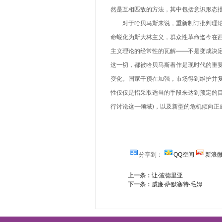
然是互相匹敌的方法，其中包括意识形态
对于哈贝马斯来说，重新制订批判理论的
命蜕化为斯大林主义，群众性革命迄今在
主义理论的经常性的瓦解——不是变成决
这一切，都被哈贝马斯看作是现时代的重
变化。国家干预在加强，市场得到维护并复
性仅仅是指采取适当的手段来达到预定的目
行讨论这一领域)，以及新型的危机倾向正
分享到：
QQ空间
新浪
上一条：
让·波德里亚
下一条：
威廉·萨默塞特·毛姆