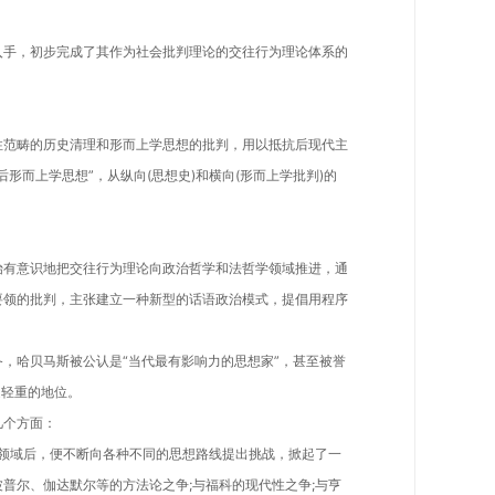
手，初步完成了其作为社会批判理论的交往行为理论体系的
范畴的历史清理和形而上学思想的批判，用以抵抗后现代主
形而上学思想”，从纵向(思想史)和横向(形而上学批判)的
有意识地把交往行为理论向政治哲学和法哲学领域推进，通
要领的批判，主张建立一种新型的话语政治模式，提倡用程序
哈贝马斯被公认是“当代最有影响力的思想家”，甚至被誉
足轻重的地位。
个方面：
域后，便不断向各种不同的思想路线提出挑战，掀起了一
普尔、伽达默尔等的方法论之争;与福科的现代性之争;与亨