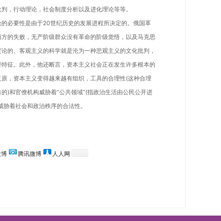
批判，行动理论，社会制度分析以及进化理论等等。
必要性是由于20世纪历史的发展进程所决定的。俄国革
西方的失败，无产阶级群众没有革命的阶级觉悟，以及马克思
定论的、客观主义的科学就是沦为一种悲观主义的文化批判，
要特征。此外，他还断言，资本主义社会正在发生许多根本的
原，资本主义变得越来越有组织，工具的合理性(这种合理
的)和官僚机构威胁着“公共领域”(指政治生活由公民公开进
威胁着社会和政治秩序的合法性。
微博
腾讯微博
人人网