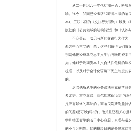
从二十世纪八十年代初期开始，哈贝马
响。迄今，我国已经出版和即将出版的哈贝
本)、三联书店的《交往行为理论》以及《
版社的《公共领域的结构转型》和《认识
不容否认，哈贝马斯的交往行为作为一
西方中心主义的问题，这些都值得我们做
别是他把经典马克思主义学说与晚期资本
如，他对于晚期资本主义合法性危机的透
梳理，以及对于全球化语境下民主制度的
的。
尽管他所从事的业务跟法兰克福学派是重
多尔诺、霍克海默、马尔库塞)所采用的迥
是没有最终的基础的，而哈贝马斯则坚持认
的问题)是可以解决的，他并且还很关心批
学和德国哲学的若干中心命题，真理与道
的不可分割性。他的最终目的是要建立这