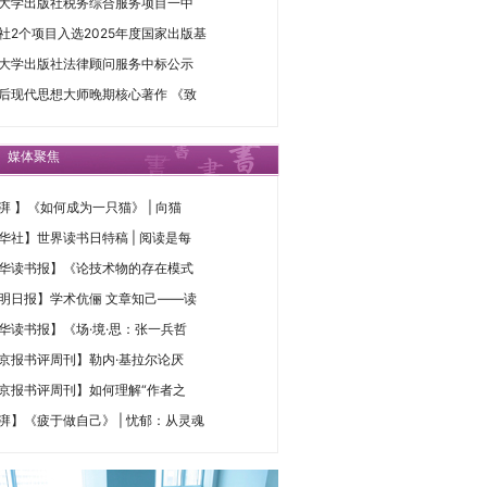
大学出版社税务综合服务项目一中
社2个项目入选2025年度国家出版基
大学出版社法律顾问服务中标公示
后现代思想大师晚期核心著作 《致
媒体聚焦
湃 】《如何成为一只猫》 | 向猫
华社】世界读书日特稿 | 阅读是每
华读书报】《论技术物的存在模式
明日报】学术伉俪 文章知己——读
华读书报】《场·境·思：张一兵哲
京报书评周刊】勒内·基拉尔论厌
京报书评周刊】如何理解“作者之
湃】《疲于做自己》 | 忧郁：从灵魂