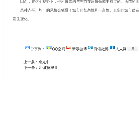
因而，在这个视野下，他所推崇的与先前在建筑领域中有过的、所谓的国
某种齐平、均一的风格会驱逐了城市的复杂性和丰富性。真实的城市处在
发生变化。
0
分享到：
QQ空间
新浪微博
腾讯微博
人人网
上一条：
余光中
下一条：
让·波德里亚