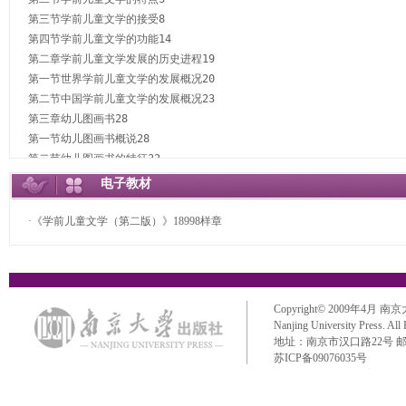
第三节学前儿童文学的接受8

第四节学前儿童文学的功能14

第二章学前儿童文学发展的历史进程19

第一节世界学前儿童文学的发展概况20

第二节中国学前儿童文学的发展概况23

第三章幼儿图画书28

第一节幼儿图画书概说28

第二节幼儿图画书的特征33

第三节幼儿图画书的分类35

电子教材
第四节幼儿图画书的创编37

第五节幼儿图画书的阅读欣赏指导42

·《学前儿童文学（第二版）》18998样章
幼儿图画书导读44

第四章儿歌54

第一节儿歌概说54

第二节儿歌的特征56

Copyright© 2009年4月 南京大学出
第三节儿歌的分类及其特殊艺术形式59

Nanjing University Press. All
第四节儿歌的阅读欣赏指导69

地址：南京市汉口路22号 邮政编码：
儿歌名篇导读75

苏ICP备09076035号
第五章幼儿诗79

第一节幼儿诗概说79
