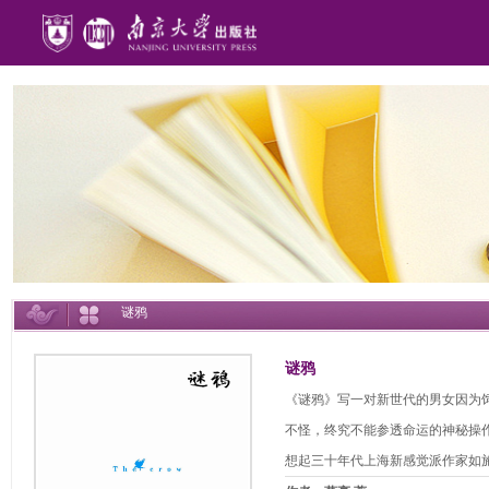
谜鸦
谜鸦
《谜鸦》写一对新世代的男女因为
不怪，终究不能参透命运的神秘操
想起三十年代上海新感觉派作家如