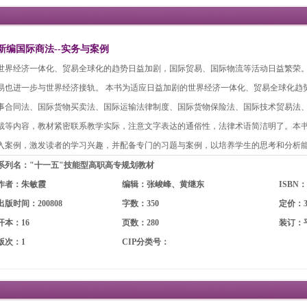
新编国际商法--实务与案例
世界经济一体化、贸易全球化的趋势日益加剧，国际贸易、国际物流等活动日益繁荣。
易也进一步与世界经济接轨。 本书为适应日益加剧的世界经济一体化、贸易全球化趋
事合同法、国际货物买卖法、国际运输法律制度、国际货物保险法、国际技术贸易法
裁等内容，教材紧密联系教学实际，注意文字表达的通俗性，法律术语简洁明了。本
入案例，激发读者的学习兴趣，并配备专门的习题与案例，以培养学生的思考和分析
系列名："十一五"技能型高职高专规划教材
作者：朱敏霞
编辑：张峻峰、黄继东
ISBN：9
出版时间：200808
字数：350
定价：3
开本：16
页数：280
装订：
版次：1
CIP分类号：