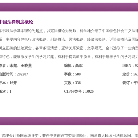
中国法律制度概论
本书以法学基本理论为起点，以宪法概论为统帅，科学地介绍了中国特色社会主义法
系，主要内容包括行政法概论、刑法概论、民法概论、经济法概论、诉讼法概论及国
树立正确的法治观念，各章条理清楚，逻辑关系紧密，文字规范。全书选取了一些典
有特色，能够激发学生的学习兴趣，有利于提高教学质量，有利于培养学生的学习能
作者：宋超、王晓燕
编辑：高军
ISBN：978
出版时间：202207
字数：500
定价：56.
开本：16开
页数：336
装订：平
版次：1
CIP分类号：D926
，管理会计师国家级评委，兼任中共南通市委法律顾问、南通市人民政府法律顾问、